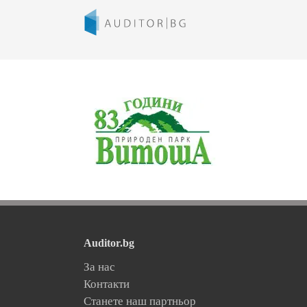
Skip
to
content
Auditor.bg
За нас
Контакти
Станете наш партньор