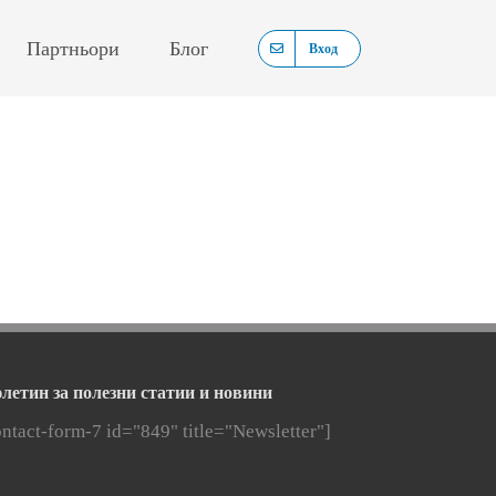
Партньори
Блог
Вход
летин за полезни статии и новини
ontact-form-7 id="849" title="Newsletter"]