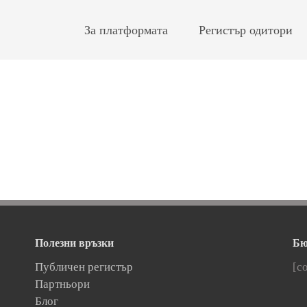
За платформата
Регистър одитори
Полезни връзки
Бю
Публичен регистър
[c
Партньори
Блог