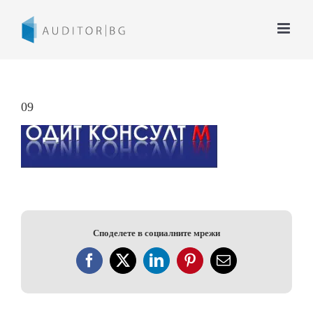
Skip
to
content
09
Споделете в социалните мрежи
Facebook
X
LinkedIn
Pinterest
Електронна
поща: