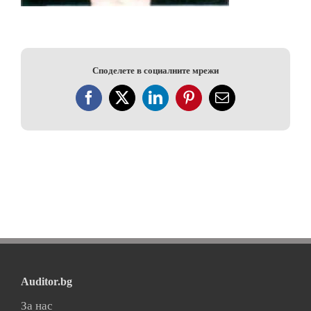
Споделете в социалните мрежи
Facebook
X
LinkedIn
Pinterest
Електронна
поща:
Auditor.bg
За нас